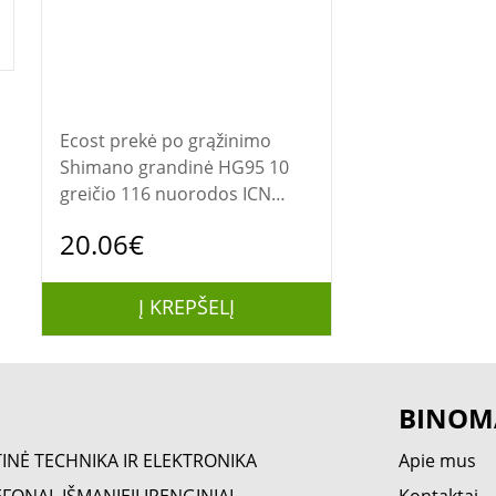
Ecost prekė po grąžinimo
Shimano grandinė HG95 10
greičio 116 nuorodos ICN
HG95116IS
20.06€
Į KREPŠELĮ
BINOM
TINĖ TECHNIKA IR ELEKTRONIKA
Apie mus