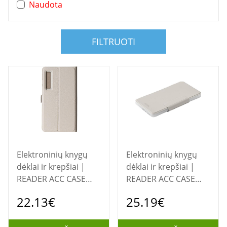
Naudota
FILTRUOTI
Elektroninių knygų
Elektroninių knygų
dėklai ir krepšiai |
dėklai ir krepšiai |
READER ACC CASE
READER ACC CASE
6.13"
6.13"
22.13€
25.19€
MAGNETIC/PALMA2
MAGNETIC/PALMA2
2IN1 BLACK ONYX
PRO 2IN1 ONYX BOOX