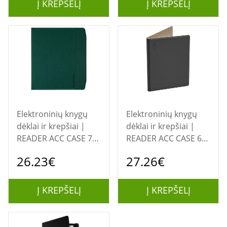
BOOX
Į KREPŠELĮ
Į KREPŠELĮ
Elektroninių knygų
Elektroninių knygų
dėklai ir krepšiai |
dėklai ir krepšiai |
READER ACC CASE 7"
READER ACC CASE 6"
FRESH GREEN/HN-QI-
MAGNETIC/COVER GO
26.23€
27.26€
PU-700-FG-WW
6 CCV0462R ONYX
POCKET BOOK
BOOX
Į KREPŠELĮ
Į KREPŠELĮ