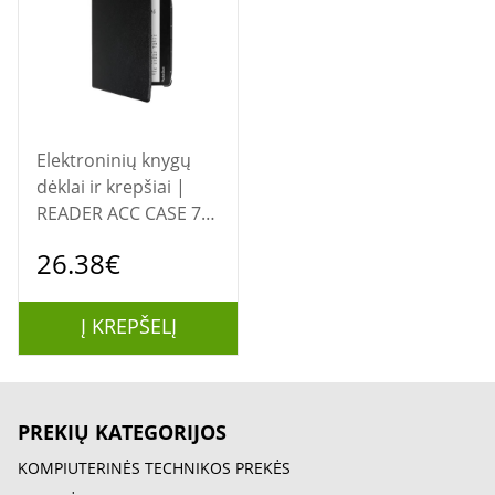
Elektroninių knygų
dėklai ir krepšiai |
READER ACC CASE 7"
SHELL BLACK/HN-SL-
26.38€
PU-700-BK-WW
POCKET BOOK
Į KREPŠELĮ
PREKIŲ KATEGORIJOS
KOMPIUTERINĖS TECHNIKOS PREKĖS