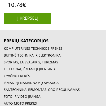
10.78€
kilimas musulmonų
vaikams, Islamo
prosia kilimas
Į KREPŠELĮ
PREKIŲ KATEGORIJOS
KOMPIUTERINĖS TECHNIKOS PREKĖS
BUITINĖ TECHNIKA IR ELEKTRONIKA
SPORTAS, LAISVALAIKIS, TURIZMAS
TELEFONAI, IŠMANIEJI ĮRENGINIAI
GYVŪNŲ PREKĖS
IŠMANIEJI NAMAI, NAMŲ APSAUGA
SANTECHNIKA, REMONTAS, ORO REGULIAVIMAS
FOTO IR VIDEO ĮRANGA
AUTO-MOTO PREKĖS