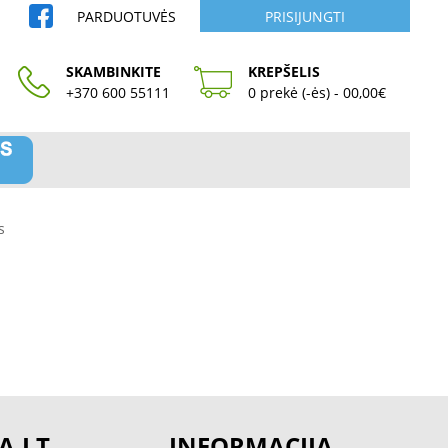
PARDUOTUVĖS
PRISIJUNGTI
SKAMBINKITE
KREPŠELIS
+370 600 55111
0 prekė (-ės) - 00,00€
s
A.LT
INFORMACIJA