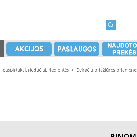
i, paspirtukai, riedučiai, riedlentės
>
Dviračių priežiūros priemonė
BINOM