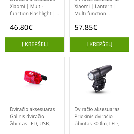
Xiaomi | Multi-
Xiaomi | Lantern |
function Flashlight |
Multi-function
BHR7004GL | 1000 lm
Camping Lantern | 6-
46.80€
57.85€
230 lm
Į KREPŠELĮ
Į KREPŠELĮ
Dviračio aksesuaras
Dviračio aksesuaras
Galinis dviračio
Priekinis dviračio
žibintas LED, USB,
žibintas 300lm, LED,
IPX5
USB, IPX5