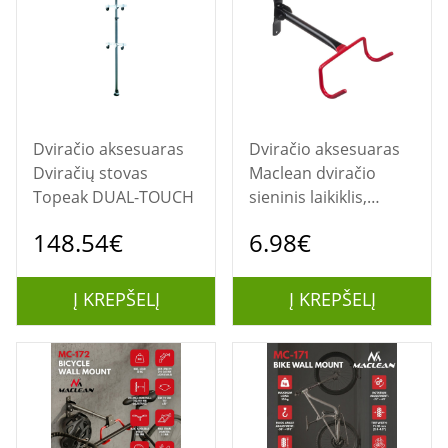
Dviračio aksesuaras
Dviračio aksesuaras
Dviračių stovas
Maclean dviračio
Topeak DUAL-TOUCH
sieninis laikiklis,
horizontalus,
148.54€
6.98€
plieninis, maksimali
apkrova 30 kg, MC-
430
Į KREPŠELĮ
Į KREPŠELĮ