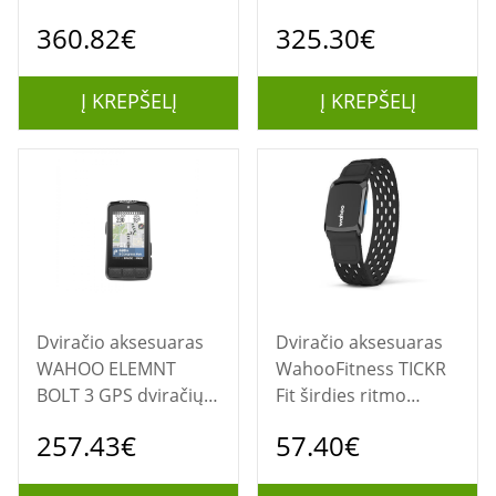
kompiuteris
360.82€
325.30€
Į KREPŠELĮ
Į KREPŠELĮ
Dviračio aksesuaras
Dviračio aksesuaras
WAHOO ELEMNT
WahooFitness TICKR
BOLT 3 GPS dviračių
Fit širdies ritmo
kompiuteris
matuoklis Riešas
257.43€
57.40€
Bluetooth/ANT+
Juoda