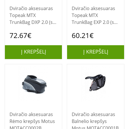
Dviračio aksesuaras
Dviračio aksesuaras
Topeak MTX
Topeak MTX
TrunkBag DXP 2.0 (su
TrunkBag EXP 2.0 (su
šonais) new 2024
šonais) new 2024
72.67€
60.21€
(04.2024)
(04.2024)
Į KREPŠELĮ
Į KREPŠELĮ
Dviračio aksesuaras
Dviračio aksesuaras
Rėmo krepšys Motus
Balnelio krepšys
MOTACC0002B
Motus MOTACC0001B