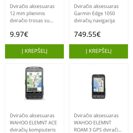
Dviračio aksesuaras
Dviračio aksesuaras
12 mm plieninis
Garmin Edge 1050
dviračio trosas su
dviračių navigacija
raktu - YCK0/12/200/2
9.97€
749.55€
Juodas
Į KREPŠELĮ
Į KREPŠELĮ
Dviračio aksesuaras
Dviračio aksesuaras
WAHOO ELEMNT ACE
WAHOO ELEMNT
dviračių kompiuteris
ROAM 3 GPS dviračių