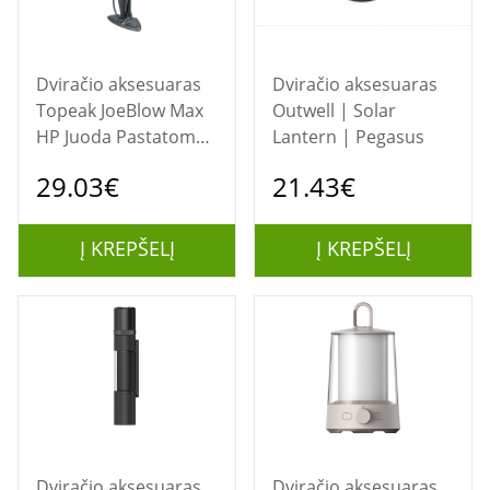
Dviračio aksesuaras
Dviračio aksesuaras
Topeak JoeBlow Max
Outwell | Solar
HP Juoda Pastatoma
Lantern | Pegasus
oro pompa
29.03€
21.43€
Į KREPŠELĮ
Į KREPŠELĮ
Dviračio aksesuaras
Dviračio aksesuaras