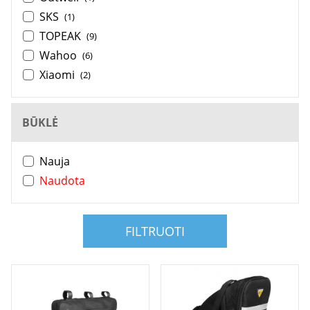
SKS
(1)
TOPEAK
(9)
Wahoo
(6)
Xiaomi
(2)
BŪKLĖ
Nauja
Naudota
FILTRUOTI