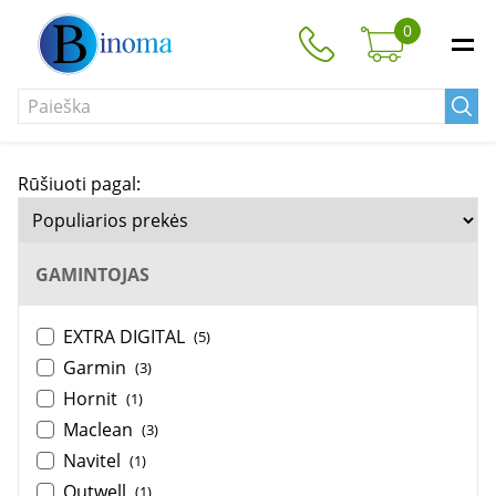
0
Rūšiuoti pagal:
GAMINTOJAS
EXTRA DIGITAL
(5)
Garmin
(3)
Hornit
(1)
Maclean
(3)
Navitel
(1)
Outwell
(1)