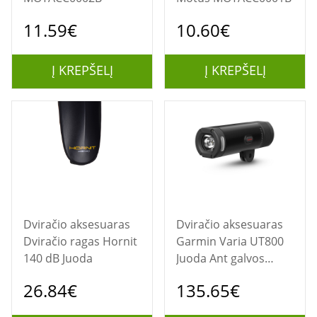
11.59€
10.60€
Į KREPŠELĮ
Į KREPŠELĮ
Dviračio aksesuaras
Dviračio aksesuaras
Dviračio ragas Hornit
Garmin Varia UT800
140 dB Juoda
Juoda Ant galvos
tvirtinamas
26.84€
135.65€
žibintuvėlis