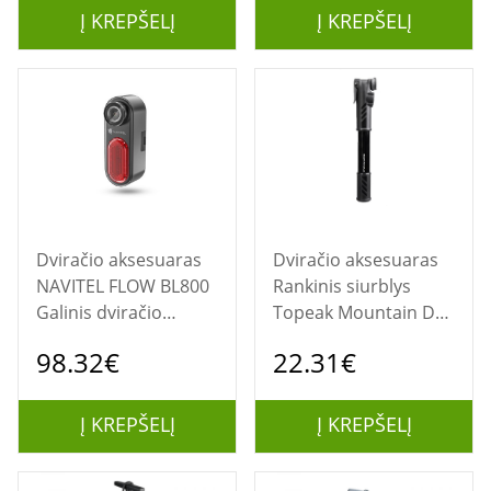
Į KREPŠELĮ
Į KREPŠELĮ
Dviračio aksesuaras
Dviračio aksesuaras
NAVITEL FLOW BL800
Rankinis siurblys
Galinis dviračio
Topeak Mountain DA
žibintas su 4K DVR
G, dual action,
98.32€
22.31€
įrašymo įrenginiu
Manometras
Į KREPŠELĮ
Į KREPŠELĮ