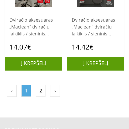
Dviračio aksesuaras
Dviračio aksesuaras
„Maclean“ dviračių
„Maclean“ dviračių
laikiklis / sieninis
laikiklis / sieninis
kabliukas,
kabliukas, maks.
14.07€
14.42€
horizontalus,
apkrova 35 kg,
plieninis, maks.
reguliuojamas
apkrova 30 kg,
pasvirimo kampas,
Į KREPŠELĮ
Į KREPŠELĮ
reguliuojamas
plienas, MC-171
kampas, MC-172
‹
1
2
›