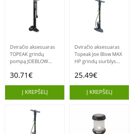
Dviračio aksesuaras
Dviračio aksesuaras
TOPEAK grindų
Topeak Joe Blow MAX
pompą JOEBLOW
HP grindų siurblys
MOUNTAIN EX
Juoda
30.71€
25.49€
Į KREPŠELĮ
Į KREPŠELĮ