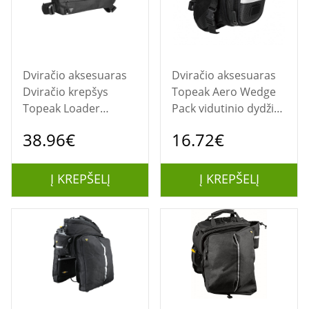
Dviračio aksesuaras
Dviračio aksesuaras
Dviračio krepšys
Topeak Aero Wedge
Topeak Loader
Pack vidutinio dydžio
Midloader (po rėmu
sėdynės krepšys
38.96€
16.72€
4,5 litro)
Į KREPŠELĮ
Į KREPŠELĮ