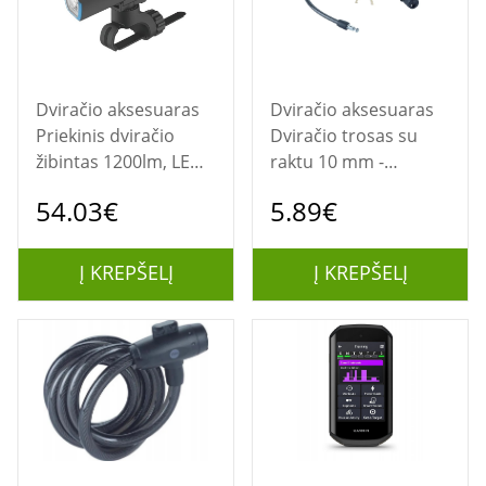
Dviračio aksesuaras
Dviračio aksesuaras
Priekinis dviračio
Dviračio trosas su
žibintas 1200lm, LED,
raktu 10 mm -
USB, IPX6
YCK0/10/60/2 Juodas
54.03€
5.89€
Į KREPŠELĮ
Į KREPŠELĮ