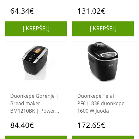
550 W | Number of
ETA714990030 |
64.34€
131.02€
programs 15 |
Power 850 W |
Display LCD | White
Number of programs
12 | Display Yes |
Į KREPŠELĮ
Į KREPŠELĮ
Black/Stainless steel
Duonkepė Gorenje |
Duonkepė Tefal
Bread maker |
PF611838 duonkepė
BM1210BK | Power
1600 W Juoda
800 W | Number of
84.40€
172.65€
programs 12 |
Display LCD | Black