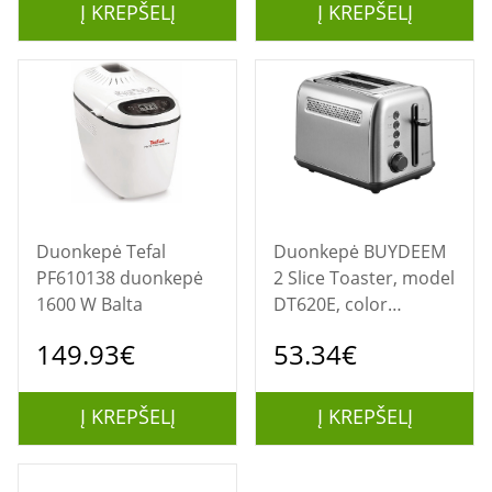
Į KREPŠELĮ
Į KREPŠELĮ
Duonkepė Tefal
Duonkepė BUYDEEM
PF610138 duonkepė
2 Slice Toaster, model
1600 W Balta
DT620E, color
Stainless Steel, EU
149.93€
53.34€
Į KREPŠELĮ
Į KREPŠELĮ