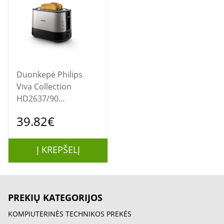
Duonkepė Philips
Viva Collection
HD2637/90
Skrudintuvas 950 W,
39.82€
Juoda/Sidabrinė
Į KREPŠELĮ
PREKIŲ KATEGORIJOS
KOMPIUTERINĖS TECHNIKOS PREKĖS