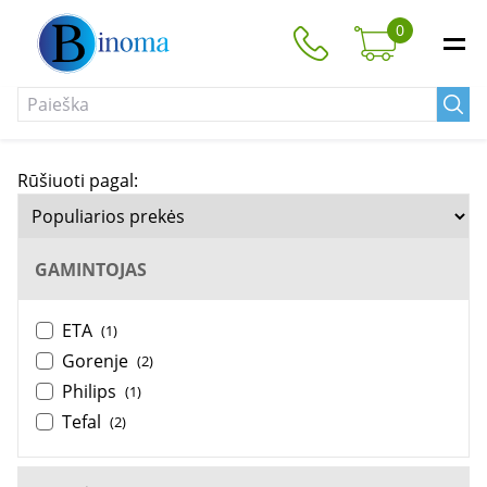
0
Rūšiuoti pagal:
GAMINTOJAS
ETA
(1)
Gorenje
(2)
Philips
(1)
Tefal
(2)