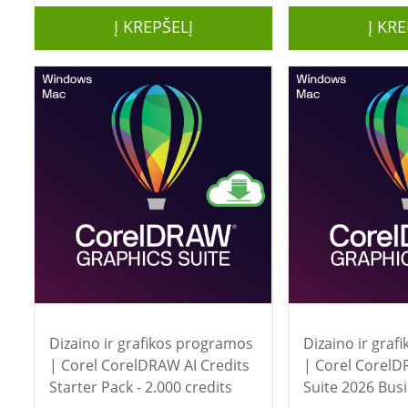
Į KREPŠELĮ
Į KRE
Dizaino ir grafikos programos
Dizaino ir gra
| Corel CorelDRAW AI Credits
| Corel CorelDRAW Technical
Starter Pack - 2.000 credits
Suite 2026 Bus