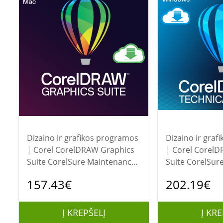
Dizaino ir grafikos programos
Dizaino ir gra
| Corel CorelDRAW Graphics
| Corel CorelDRAW Technical
Suite CorelSure Maintenance
Suite CorelSur
Renewal (1Yr)(1-4)
Renewal (1Yr)(1
157.43€
202.19€
Į KREPŠELĮ
Į KRE