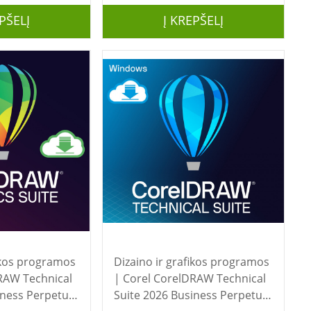
PŠELĮ
Į KREPŠELĮ
fikos programos
Dizaino ir grafikos programos
| Corel CorelDRAW Technical
iness Perpetual
Suite 2026 Business Perpetual