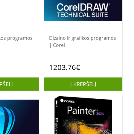
fikos programos
Dizaino ir grafikos programos
| Corel
1203.76€
PŠELĮ
Į KREPŠELĮ