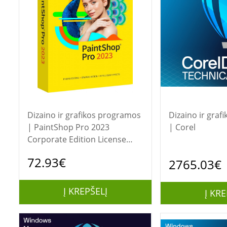
Dizaino ir grafikos programos
Dizaino ir gra
| PaintShop Pro 2023
| Corel
Corporate Edition License
Single User Corel
72.93€
2765.03€
Į KREPŠELĮ
Į KRE