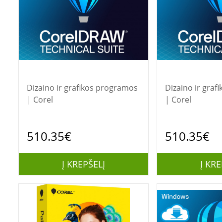
Dizaino ir grafikos programos
Dizaino ir gra
| Corel
| Corel
510.35€
510.35€
Į KREPŠELĮ
Į KRE