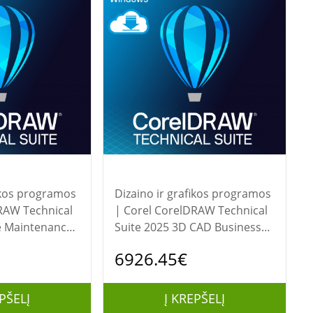
fikos programos
Dizaino ir grafikos programos
| Corel CorelDRAW Technical
e Maintenance
Suite 2025 3D CAD Business
-4)
Perpetual License (incl. 1 Yr
6926.45€
CorelSure Maintenance)(1-4)
PŠELĮ
Į KREPŠELĮ