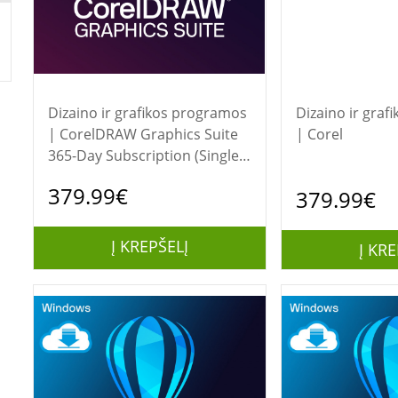
Dizaino ir grafikos programos
Dizaino ir gra
| CorelDRAW Graphics Suite
| Corel
365-Day Subscription (Single
User) Corel
379.99€
379.99€
Į KREPŠELĮ
Į KRE