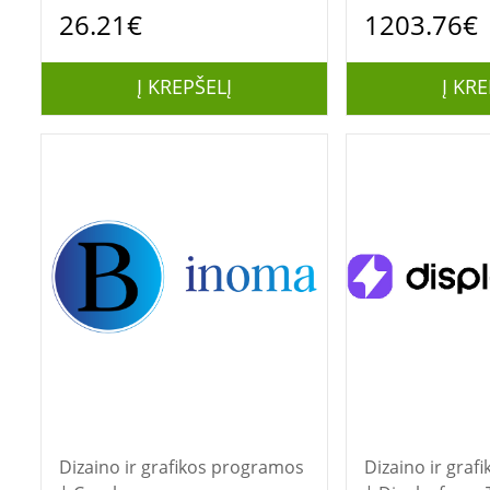
License (incl. 1
26.21€
1203.76€
Maintenance)(1
Į KREPŠELĮ
Į KRE
Dizaino ir grafikos programos
Dizaino ir gra