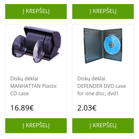
Į KREPŠELĮ
Į KREPŠELĮ
Diskų dėklai
Diskų dėklai
MANHATTAN Plastic
DEFENDER DVD case
CD case
for one disc, dvd1
16.89€
2.03€
Į KREPŠELĮ
Į KREPŠELĮ