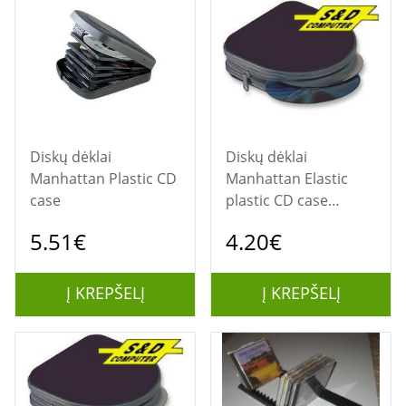
Diskų dėklai
Diskų dėklai
Manhattan Plastic CD
Manhattan Elastic
case
plastic CD case
mėlynos spalvos
5.51€
4.20€
Į KREPŠELĮ
Į KREPŠELĮ