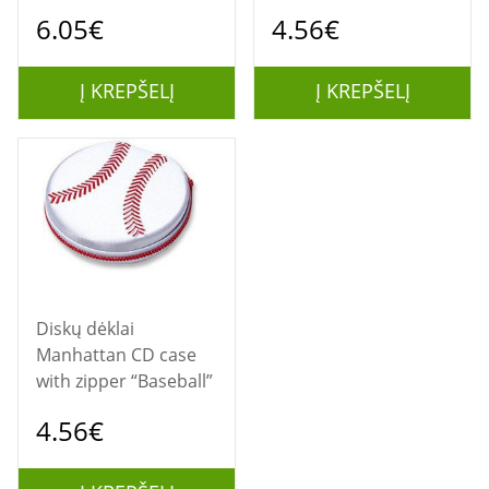
6.05€
4.56€
Į KREPŠELĮ
Į KREPŠELĮ
Diskų dėklai
Manhattan CD case
with zipper “Baseball”
4.56€