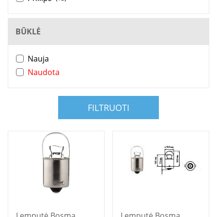
BŪKLĖ
Nauja
Naudota
FILTRUOTI
Lemputė Bosma
Lemputė Bosma