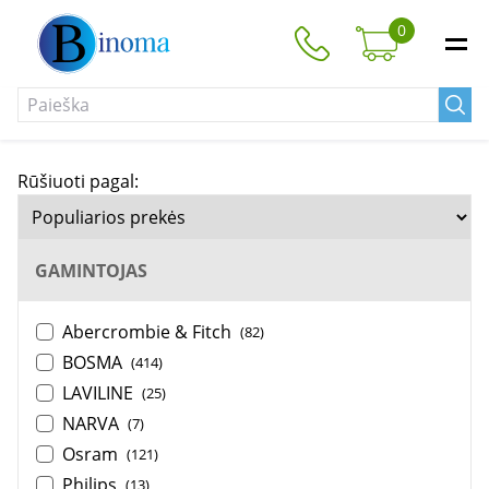
0
Rūšiuoti pagal:
GAMINTOJAS
Abercrombie & Fitch
(82)
BOSMA
(414)
LAVILINE
(25)
NARVA
(7)
Osram
(121)
Philips
(13)