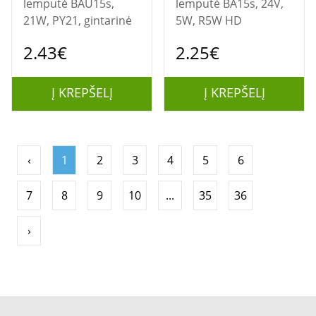
lemputė BAU15s,
lemputė BA15s, 24V,
21W, PY21, gintarinė
5W, R5W HD
2.43€
2.25€
Į KREPŠELĮ
Į KREPŠELĮ
‹
1
2
3
4
5
6
7
8
9
10
...
35
36
›