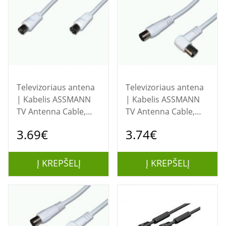
Televizoriaus antena
Televizoriaus antena
| Kabelis ASSMANN
| Kabelis ASSMANN
TV Antenna Cable,
TV Antenna Cable,
IEC/M to IEC/F,
IEC/M to angled IEC/F,
3.69€
3.74€
Straight, 9.5MM,
9.5MM, Double
double shielded,
Shielded, Braiding
Braiding 96x0.12,
96x0.12, 90DB Length
Į KREPŠELĮ
Į KREPŠELĮ
90DB Length 1.5M,
5.0M, white
white