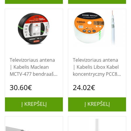
Televizoriaus antena
Televizoriaus antena
| Kabelis Maclean
| Kabelis Libox Kabel
MCTV-477 bendraašis
koncentryczny PCC80
kabelis 100 m Juoda
100m bendraašis
30.60€
24.02€
kabelis RG-6/U Balta
Į KREPŠELĮ
Į KREPŠELĮ