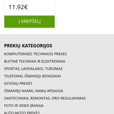
Dongle Stick DVB-T2
11.92€
HEVC HDMI USB
(NAUDOTA)
Į KREPŠELĮ
PREKIŲ KATEGORIJOS
KOMPIUTERINĖS TECHNIKOS PREKĖS
BUITINĖ TECHNIKA IR ELEKTRONIKA
SPORTAS, LAISVALAIKIS, TURIZMAS
TELEFONAI, IŠMANIEJI ĮRENGINIAI
GYVŪNŲ PREKĖS
IŠMANIEJI NAMAI, NAMŲ APSAUGA
SANTECHNIKA, REMONTAS, ORO REGULIAVIMAS
FOTO IR VIDEO ĮRANGA
AUTO-MOTO PREKĖS