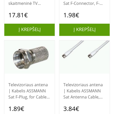
skaitmeninė TV
Sat F-Connector, F-
antena
Socket Female to F-
17.81€
1.98€
Socket Female, A-
SATKV-BB-S
Į KREPŠELĮ
Į KREPŠELĮ
Televizoriaus antena
Televizoriaus antena
| Kabelis ASSMANN
| Kabelis ASSMANN
Sat F-Plug, for Cable
Sat Antenna Cable,
6.8MM
F/M to F/M, Straight,
1.89€
3.84€
double shielded,