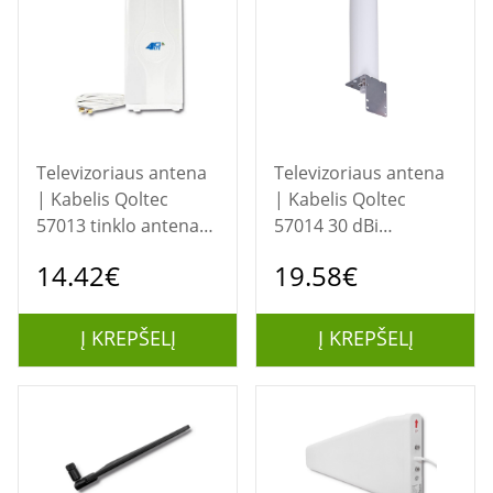
Televizoriaus antena
Televizoriaus antena
| Kabelis Qoltec
| Kabelis Qoltec
57013 tinklo antena
57014 30 dBi
Daugiakryptė antena
daugiakryptė antena
14.42€
19.58€
30 dBi
Į KREPŠELĮ
Į KREPŠELĮ