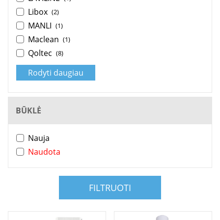
Libox
(2)
MANLI
(1)
Maclean
(1)
Qoltec
(8)
Rodyti daugiau
BŪKLĖ
Nauja
Naudota
FILTRUOTI