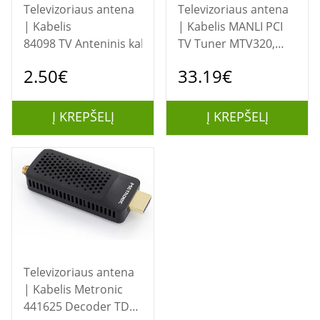
Televizoriaus antena
Televizoriaus antena
| Kabelis
| Kabelis MANLI PCI
84098 TV Anteninis kabelis, M/F juodas 1.5m Ednet
TV Tuner MTV320,
DVB-T, mpeg-4,
2.50€
33.19€
remote control,
MTV320
Į KREPŠELĮ
Į KREPŠELĮ
Televizoriaus antena
| Kabelis Metronic
441625 Decoder TDT