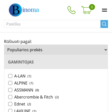
0
Rūšiuoti pagal:
GAMINTOJAS
A-LAN
(1)
ALPINE
(1)
ASSMANN
(8)
Abercrombie & Fitch
(2)
Ednet
(2)
LAVILINE
(1)