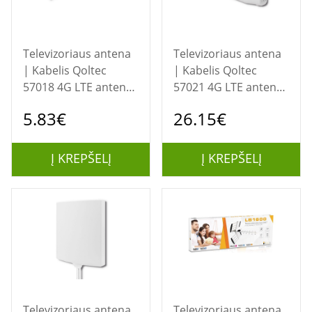
Televizoriaus antena
Televizoriaus antena
| Kabelis Qoltec
| Kabelis Qoltec
57018 4G LTE antena,
57021 4G LTE antena
daugiakryptė | 7dBi |
| 18 dBi | Lauke
5.83€
26.15€
Vidinis
Į KREPŠELĮ
Į KREPŠELĮ
Televizoriaus antena
Televizoriaus antena