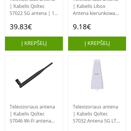
| Kabelis Qoltec
| Kabelis Libox
57022 5G antena | 14
Antena kierunkowa
dBi | Lauke
16-el. pasywna DVB-T
39.83€
9.18€
Z FILTREM LTE LB1600
televizijos antena
Lauke 18 dB
Į KREPŠELĮ
Į KREPŠELĮ
Televizoriaus antena
Televizoriaus antena
| Kabelis Qoltec
| Kabelis Qoltec
57046 Wi-Fi antena
57032 Antena 5G LTE
2,4/2,5 GHz | 5,1/5,8
DUAL | 14 dBi | Lauke