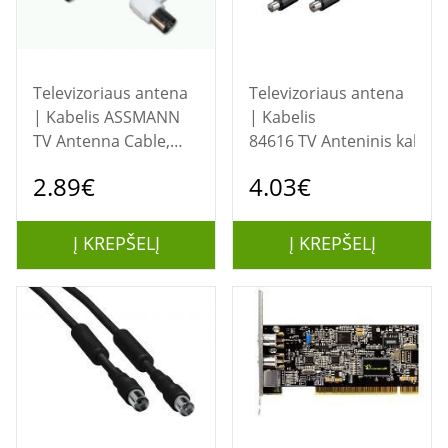
Televizoriaus antena
Televizoriaus antena
| Kabelis ASSMANN
| Kabelis
TV Antenna Cable,
84616 TV Anteninis kabeli
IEC/M to angled IEC/F,
2.89€
4.03€
9.5MM, Double
Shielded, Braiding
96x0.12, 90DB Length
Į KREPŠELĮ
Į KREPŠELĮ
1.5M, white