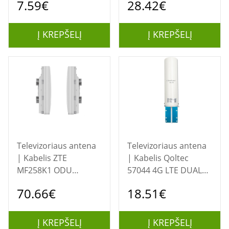
7.59€
28.42€
GHz | 5dBi |
įvairiakryptis | Vidinis
Į KREPŠELĮ
Į KREPŠELĮ
Televizoriaus antena
Televizoriaus antena
| Kabelis ZTE
| Kabelis Qoltec
MF258K1 ODU
57044 4G LTE DUAL
mobiliojo ryšio
antena | 5dBi |
70.66€
18.51€
įrenginys Korinio
įvairiakryptis | lauke
tinklo
maršrutizatorius
Į KREPŠELĮ
Į KREPŠELĮ