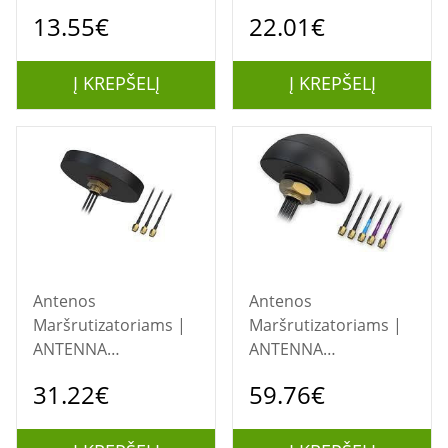
SMA MAGNETIC
ROOF SMA/COMBO
13.55€
22.01€
5G/PR1KS536
MIMO PR1KCL25
TELTONIKA
TELTONIKA
Į KREPŠELĮ
Į KREPŠELĮ
Antenos
Antenos
Maršrutizatoriams |
Maršrutizatoriams |
ANTENNA
ANTENNA
MOBILE/GNSS/WIFI
MOBILE/GNSS/WIFI
31.22€
59.76€
ROOF/COMBO SISO
ROOF/COMBO MIMO
PR1KCS28 TELTONIKA
PR1KCO28 TELTONIKA