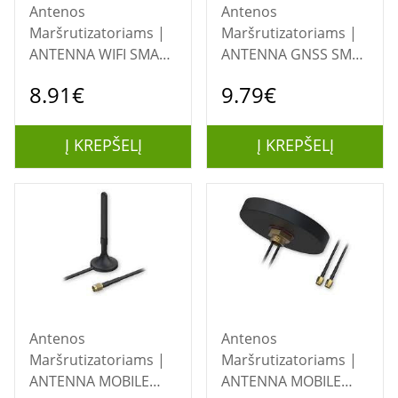
Antenos
Antenos
Maršrutizatoriams |
Maršrutizatoriams |
ANTENNA WIFI SMA
ANTENNA GNSS SMA
MAGNETIC/PR1KRF30
ADHESIVE/PR1KSG30
8.91€
9.79€
TELTONIKA
TELTONIKA
Į KREPŠELĮ
Į KREPŠELĮ
Antenos
Antenos
Maršrutizatoriams |
Maršrutizatoriams |
ANTENNA MOBILE
ANTENNA MOBILE