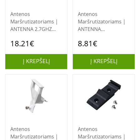
Antenos
Antenos
Maršrutizatoriams |
Maršrutizatoriams |
ANTENNA 2.7GHZ
ANTENNA
5DBI/MTAO-LTE-5D-
2.4/5GHZ/HGO-
18.21€
8.81€
SQ MIKROTIK
ANTENNA-OUT
MIKROTIK
Į KREPŠELĮ
Į KREPŠELĮ
Antenos
Antenos
Maršrutizatoriams |
Maršrutizatoriams |