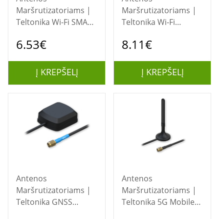
Maršrutizatoriams |
Maršrutizatoriams |
Teltonika Wi-Fi SMA
Teltonika Wi-Fi
Antenna | PR1URF51
Magnetic SMA
6.53€
8.11€
| Screw mounted |
Antenna | PR1KRF30
Gain 5.0 dB | 2400-
| Magnetic | Gain 3
2483 GHz | Antenna
dB | 2400-2500 GHz |
Į KREPŠELĮ
Į KREPŠELĮ
connector type RP-
Antenna connector
SMA Male
type RP-SMA Male
Antenos
Antenos
Maršrutizatoriams |
Maršrutizatoriams |
Teltonika GNSS
Teltonika 5G Mobile
Adhesive SMA
Antenna | PR1KS536