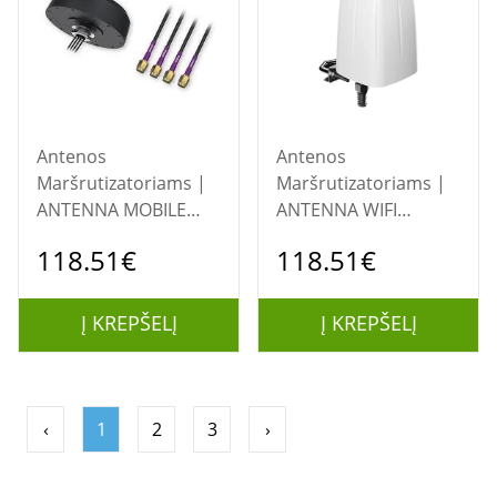
Antenos
Antenos
Maršrutizatoriams |
Maršrutizatoriams |
ANTENNA MOBILE
ANTENNA WIFI
SMA ROOF
OUTDOOR
118.51€
118.51€
5G/COMBO MIMO
LTE/PR1IC860
PR1KC647 TELTONIKA
TELTONIKA
Į KREPŠELĮ
Į KREPŠELĮ
‹
1
2
3
›