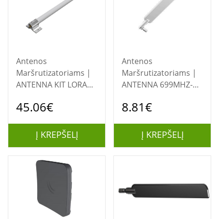
Antenos
Antenos
Maršrutizatoriams |
Maršrutizatoriams |
ANTENNA KIT LORA
ANTENNA 699MHZ-
OMNI/868 OMNI
3.8GHZ
45.06€
8.81€
ANTENNA MIKROTIK
LTE/LORA/HGO-LTE-W
MIKROTIK
Į KREPŠELĮ
Į KREPŠELĮ