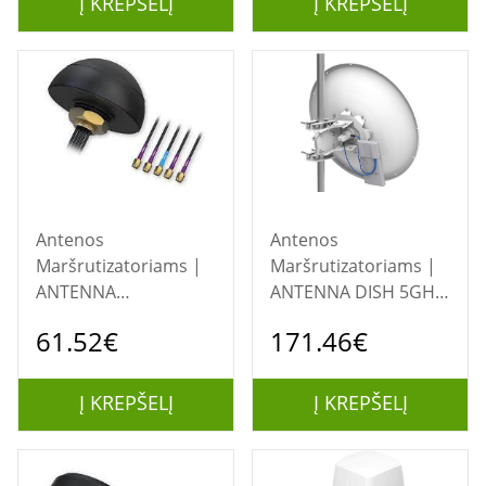
Į KREPŠELĮ
Į KREPŠELĮ
Antenos
Antenos
Maršrutizatoriams |
Maršrutizatoriams |
ANTENNA
ANTENNA DISH 5GHZ
MOBILE/GNSS ROOF
30DBI/MTAD-5G-
61.52€
171.46€
SMA/COMBO QUAD
30D3-PA MIKROTIK
PR1KCL28 TELTONIKA
Į KREPŠELĮ
Į KREPŠELĮ