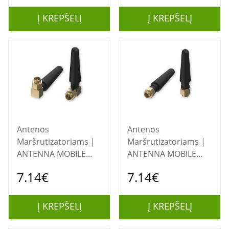
Į KREPŠELĮ
Į KREPŠELĮ
Antenos
Antenos
Maršrutizatoriams |
Maršrutizatoriams |
ANTENNA MOBILE
ANTENNA MOBILE
ANGLED
STRAIGHT/COMPACT
7.14€
7.14€
COMPACT/PR1US450
PR1CS450 TELTONIKA
TELTONIKA
Į KREPŠELĮ
Į KREPŠELĮ