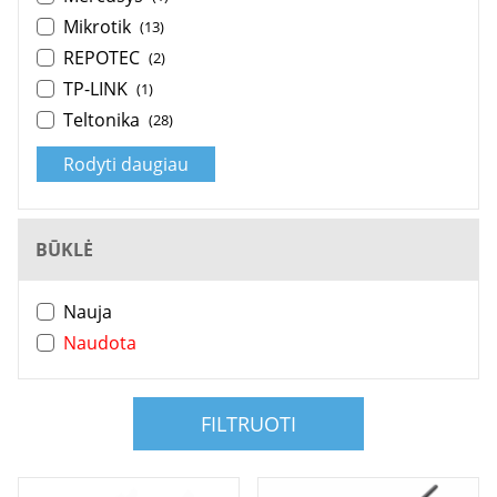
Mikrotik
(13)
REPOTEC
(2)
TP-LINK
(1)
Teltonika
(28)
Rodyti daugiau
BŪKLĖ
Nauja
Naudota
FILTRUOTI