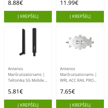
8.88€
11.99€
Antenna | PR1KSG30
| Magnetic | Gain 3.6
| Adhesive | Gain 2.0
dB | 617-960/1400-
dB | 1575-1602 GHz |
2690/3300-5900 GHz
Į KREPŠELĮ
Į KREPŠELĮ
Antenna connector
| Antenna connector
type SMA Male
type SMA Male
Antenos
Antenos
Maršrutizatoriams |
Maršrutizatoriams |
Teltonika 5G Mobile
WRL ACC RAIL PRO
Communication SMA
KIT/DRP-LTM
5.81€
7.65€
Antenna | PR1US540
MIKROTIK
| Gain 4.5 dB | 617-
960/1410-1610/1710-
Į KREPŠELĮ
Į KREPŠELĮ