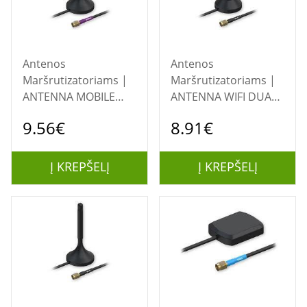
Antenos
Antenos
Maršrutizatoriams |
Maršrutizatoriams |
ANTENNA MOBILE
ANTENNA WIFI DUAL-
SMA
BAND
9.56€
8.91€
MAGNETIC/PR1KS210
SMA/MAGNETIC
TELTONIKA
PR1KRD30 TELTONIKA
Į KREPŠELĮ
Į KREPŠELĮ