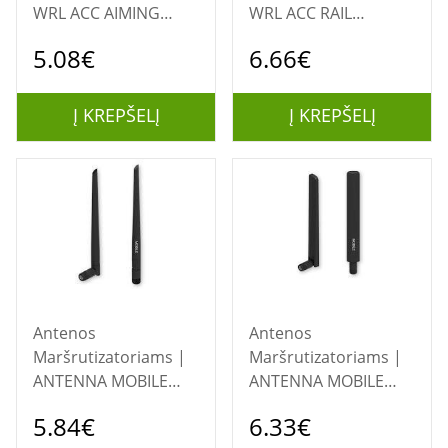
WRL ACC AIMING
WRL ACC RAIL
TOOL/NRAYAIM-DH1
KIT/PR5MEC11
5.08€
6.66€
MIKROTIK
TELTONIKA
Į KREPŠELĮ
Į KREPŠELĮ
Antenos
Antenos
Maršrutizatoriams |
Maršrutizatoriams |
ANTENNA MOBILE
ANTENNA MOBILE
SMA/PR1US440
SMA 5G/PR1US540
5.84€
6.33€
TELTONIKA
TELTONIKA