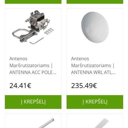
2690/3300-7125 GHz
| Antenna connector
type SMA Male
Antenos
Antenos
Maršrutizatoriams |
Maršrutizatoriams |
ANTENNA ACC POLE
ANTENNA WRL ATL
MOUNT/ADAPTER
LTE18
24.41€
235.49€
SOLIDMOUNT
KIT/ATLGM&EG18-EA
MIKROTIK
MIKROTIK
Į KREPŠELĮ
Į KREPŠELĮ