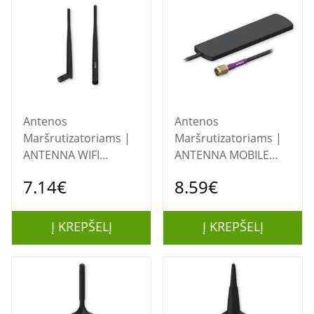
Antenos
Antenos
Maršrutizatoriams |
Maršrutizatoriams |
ANTENNA WIFI
ANTENNA MOBILE
SMA/PR1URF51
SMA
7.14€
8.59€
TELTONIKA
ADHESIVE/PR1AS420
TELTONIKA
Į KREPŠELĮ
Į KREPŠELĮ