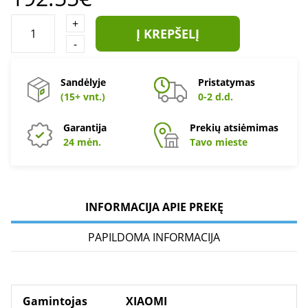
+
Į KREPŠELĮ
-
Sandėlyje
Pristatymas
(15+ vnt.)
0-2 d.d.
Garantija
Prekių atsiėmimas
24 mėn.
Tavo mieste
INFORMACIJA APIE PREKĘ
PAPILDOMA INFORMACIJA
Gamintojas
XIAOMI