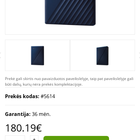
Prekė gali skirtis nuo pavaizduotos paveikslėlyje, taip pat paveikslėlyje gali
būti dalių, kurių nėra prekės komplektacijoje.
Prekės kodas:
#5614
Garantija:
36 mėn.
180.19€
+