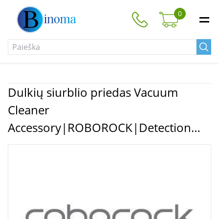
0
Dulkių siurblio priedas Vacuum
Cleaner
Accessory|ROBOROCK|Detection
Board|For S8 MaxV Ultra/S8 Max
Ultra/S8 MaxV Ultra/S8 Max
Ultra|9.01.2677