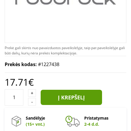
Prekė gali skirtis nuo pavaizduotos paveikslėlyje, taip pat paveikslėlyje gali
būti dalių, kurių nėra prekės komplektacijoje.
Prekės kodas:
#1227438
17.71€
+
Į KREPŠELĮ
-
Sandėlyje
Pristatymas
(15+ vnt.)
2-4 d.d.