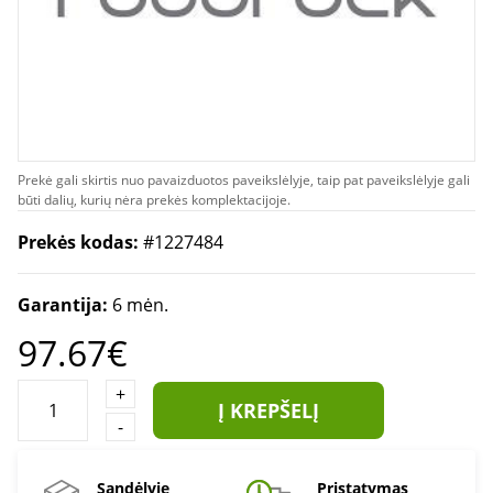
Prekė gali skirtis nuo pavaizduotos paveikslėlyje, taip pat paveikslėlyje gali
būti dalių, kurių nėra prekės komplektacijoje.
Prekės kodas:
#1227484
Garantija:
6 mėn.
97.67€
+
Į KREPŠELĮ
-
Sandėlyje
Pristatymas