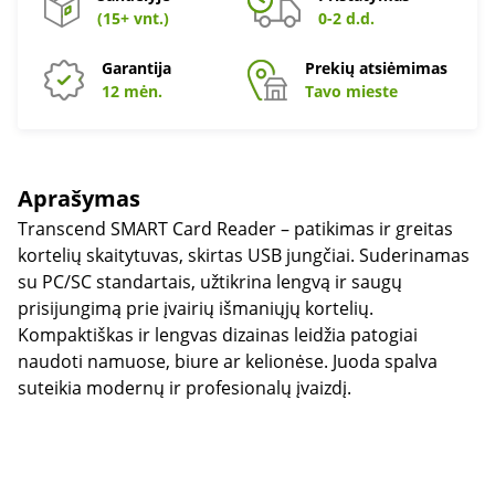
(15+ vnt.)
0-2 d.d.
Garantija
Prekių atsiėmimas
12 mėn.
Tavo mieste
Aprašymas
Transcend SMART Card Reader – patikimas ir greitas
kortelių skaitytuvas, skirtas USB jungčiai. Suderinamas
su PC/SC standartais, užtikrina lengvą ir saugų
prisijungimą prie įvairių išmaniųjų kortelių.
Kompaktiškas ir lengvas dizainas leidžia patogiai
naudoti namuose, biure ar kelionėse. Juoda spalva
suteikia modernų ir profesionalų įvaizdį.