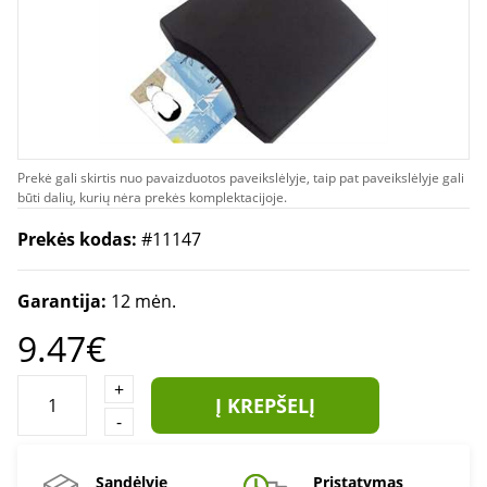
Prekė gali skirtis nuo pavaizduotos paveikslėlyje, taip pat paveikslėlyje gali
būti dalių, kurių nėra prekės komplektacijoje.
Prekės kodas:
#11147
Garantija:
12 mėn.
9.47€
+
Į KREPŠELĮ
-
Sandėlyje
Pristatymas