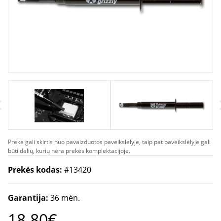
Electrical Conductivity*: 0 pS/m;
Viscosity: 140-190 Pas; Temperature:
-200 °C / +350 °C;
Prekė gali skirtis nuo pavaizduotos paveikslėlyje, taip pat paveikslėlyje gali
būti dalių, kurių nėra prekės komplektacijoje.
Prekės kodas:
#13420
Garantija:
36 mėn.
18.80€