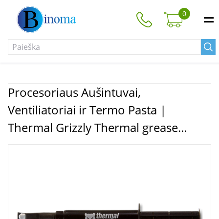
0
Procesoriaus Aušintuvai,
Ventiliatoriai ir Termo Pasta |
Thermal Grizzly Thermal grease
"Hydronaut" 3ml/7.8g | Thermal
Grizzly | Thermal Grizzly Thermal
grease "Hydronaut" 3ml/7.8g |
Thermal Conductivity: 11.8 W/mk;
Thermal Resistance 0,0076 K/W;