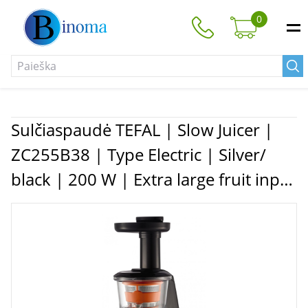
0
Sulčiaspaudė TEFAL | Slow Juicer |
ZC255B38 | Type Electric | Silver/
black | 200 W | Extra large fruit input
| Number of speeds 2 | 82 RPM