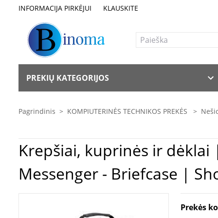
INFORMACIJA PIRKĖJUI
KLAUSKITE
PREKIŲ KATEGORIJOS
Pagrindinis
>
KOMPIUTERINĖS TECHNIKOS PREKĖS
>
Nešio
Krepšiai, kuprinės ir dėklai | Targus | Classic Clamshell Case | Fits up to size 15.6
Messenger - Briefcase | Sho
Prekės k