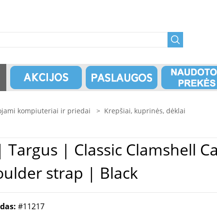
jami kompiuteriai ir priedai
>
Krepšiai, kuprinės, dėklai
 " |
ulder strap | Black
odas:
#11217