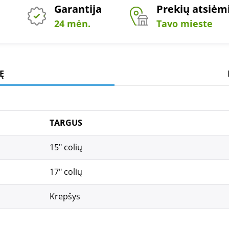
Garantija
Prekių atsiė
24 mėn.
Tavo mieste
Ę
TARGUS
15" colių
17" colių
Krepšys