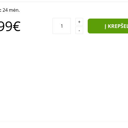
a:
24 mėn.
99€
+
Į KREPŠE
-