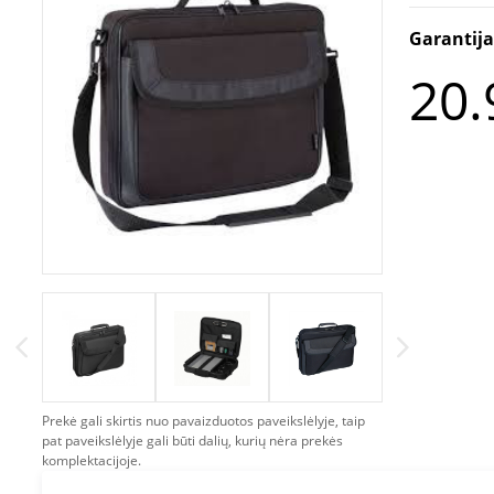
Garantij
20.
Prekė gali skirtis nuo pavaizduotos paveikslėlyje, taip
pat paveikslėlyje gali būti dalių, kurių nėra prekės
komplektacijoje.