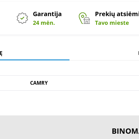
Garantija
Prekių atsiė
24 mėn.
Tavo mieste
Ę
CAMRY
BINOM