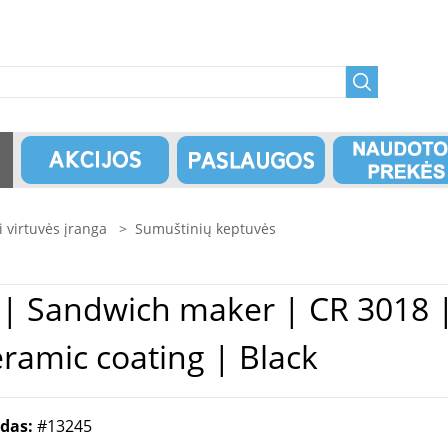
 virtuvės įranga
>
Sumuštinių keptuvės
ramic coating | Black
odas:
#13245