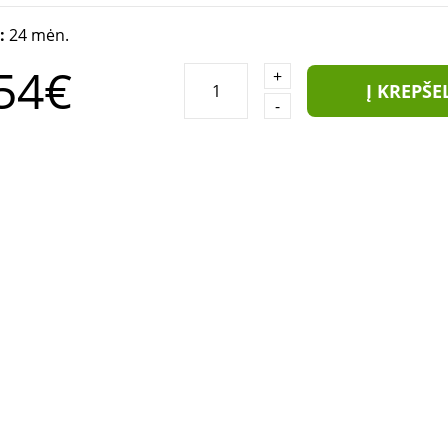
a:
24 mėn.
54€
+
Į KREPŠE
-