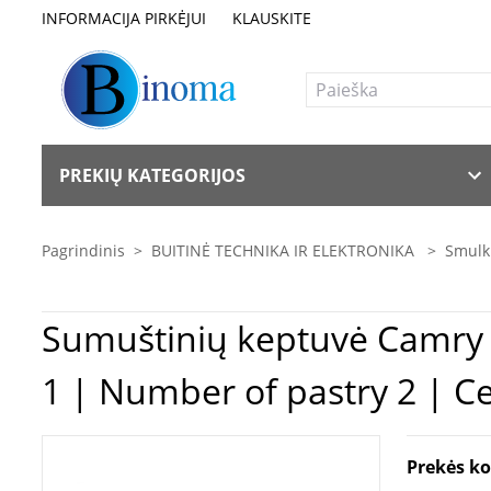
INFORMACIJA PIRKĖJUI
KLAUSKITE
PREKIŲ KATEGORIJOS
Pagrindinis
>
BUITINĖ TECHNIKA IR ELEKTRONIKA
>
Smulki
Sumuštinių keptuvė Camry | Sandwich maker | CR 3018 | 850 W | Number of plates
1 | Number of pastry 2 | Ce
Prekės k