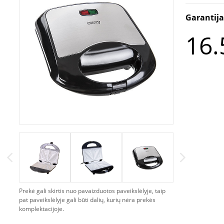
Garantij
16.
Prekė gali skirtis nuo pavaizduotos paveikslėlyje, taip
pat paveikslėlyje gali būti dalių, kurių nėra prekės
komplektacijoje.