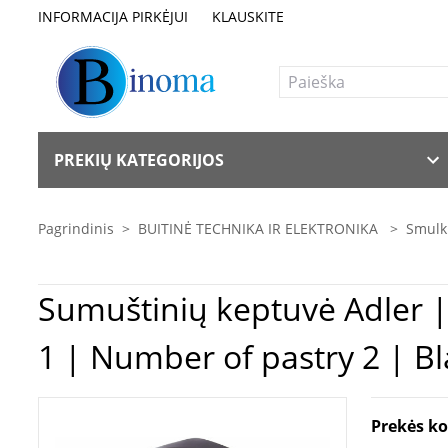
INFORMACIJA PIRKĖJUI
KLAUSKITE
PREKIŲ KATEGORIJOS
Pagrindinis
>
BUITINĖ TECHNIKA IR ELEKTRONIKA
>
Smulki
Sumuštinių keptuvė Adler | Sandwich maker | AD 3015 | 750 W | Number of plates
1 | Number of pastry 2 | Bl
Prekės k