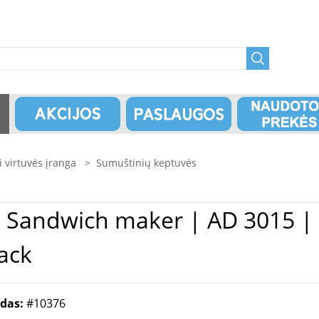
 virtuvės įranga
>
Sumuštinių keptuvės
ack
odas:
#10376