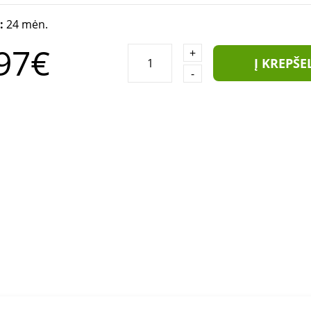
a:
24 mėn.
97€
+
Į KREPŠE
-