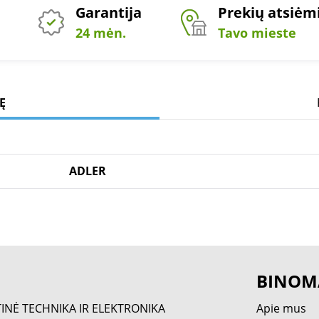
Garantija
Prekių atsiė
24 mėn.
Tavo mieste
Ę
ADLER
BINOM
TINĖ TECHNIKA IR ELEKTRONIKA
Apie mus