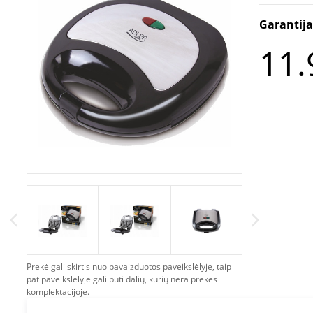
Garantij
11.
Prekė gali skirtis nuo pavaizduotos paveikslėlyje, taip
pat paveikslėlyje gali būti dalių, kurių nėra prekės
komplektacijoje.