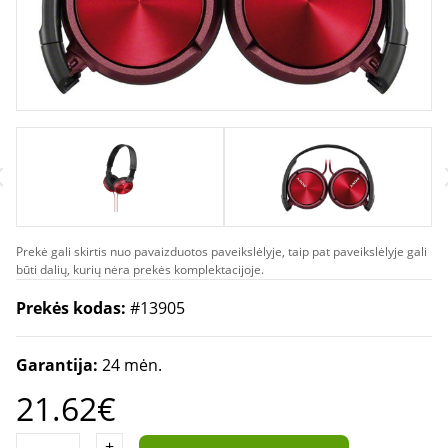
Prekė gali skirtis nuo pavaizduotos paveikslėlyje, taip pat paveikslėlyje gali
būti dalių, kurių nėra prekės komplektacijoje.
Prekės kodas:
#13905
Garantija:
24 mėn.
21.62€
+