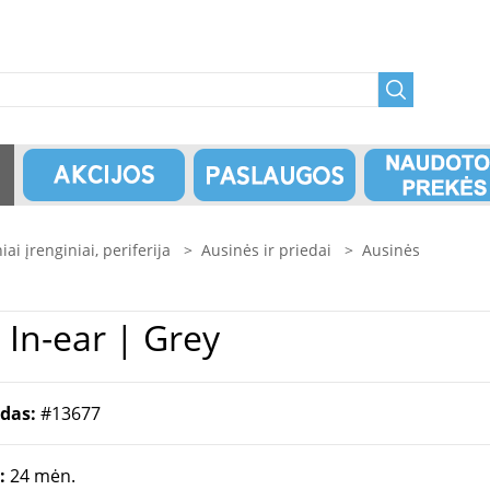
niai įrenginiai, periferija
>
Ausinės ir priedai
>
Ausinės
P | In-ear | Grey
odas:
#13677
a:
24 mėn.