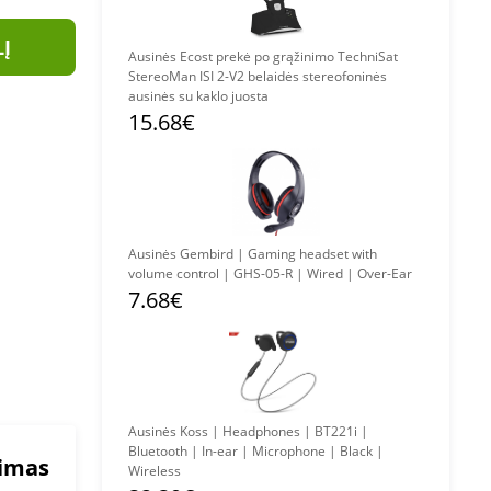
LĮ
Ausinės Ecost prekė po grąžinimo TechniSat
StereoMan ISI 2-V2 belaidės stereofoninės
ausinės su kaklo juosta
15.68€
Ausinės Gembird | Gaming headset with
volume control | GHS-05-R | Wired | Over-Ear
7.68€
Ausinės Koss | Headphones | BT221i |
Bluetooth | In-ear | Microphone | Black |
mimas
Wireless