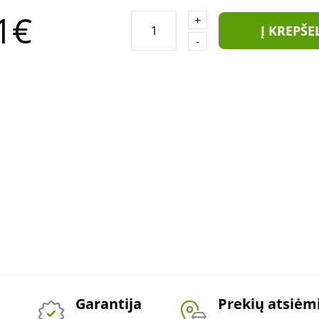
1€
+
Į KREPŠE
-
Garantija
Prekių atsiė