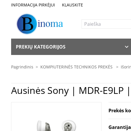
INFORMACIJA PIRKĖJUI
KLAUSKITE
PREKIŲ KATEGORIJOS
Pagrindinis
>
KOMPIUTERINĖS TECHNIKOS PREKĖS
>
Išori
Ausinės Sony | MDR-E9L
Prekės k
Garantij