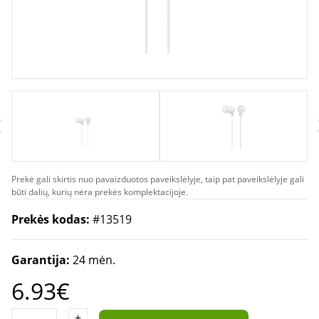
Prekė gali skirtis nuo pavaizduotos paveikslėlyje, taip pat paveikslėlyje gali
būti dalių, kurių nėra prekės komplektacijoje.
Prekės kodas:
#13519
Garantija:
24 mėn.
6.93€
+