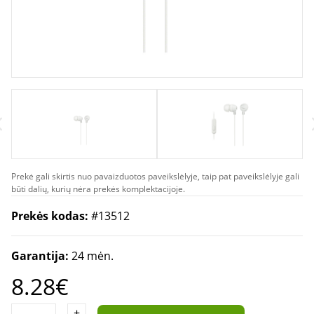
Prekė gali skirtis nuo pavaizduotos paveikslėlyje, taip pat paveikslėlyje gali
būti dalių, kurių nėra prekės komplektacijoje.
Prekės kodas:
#13512
Garantija:
24 mėn.
8.28€
+