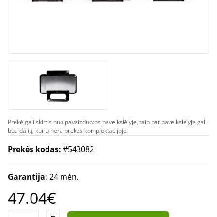
Prekė gali skirtis nuo pavaizduotos paveikslėlyje, taip pat paveikslėlyje gali
būti dalių, kurių nėra prekės komplektacijoje.
Prekės kodas:
#543082
Garantija:
24 mėn.
47.04€
+