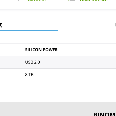
Ę
SILICON POWER
USB 2.0
8 TB
BINOM