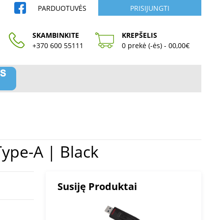
PARDUOTUVĖS
PRISIJUNGTI
SKAMBINKITE
KREPŠELIS
+370 600 55111
0 prekė (-ės) - 00,00€
SB Type-A | Black
Susiję Produktai