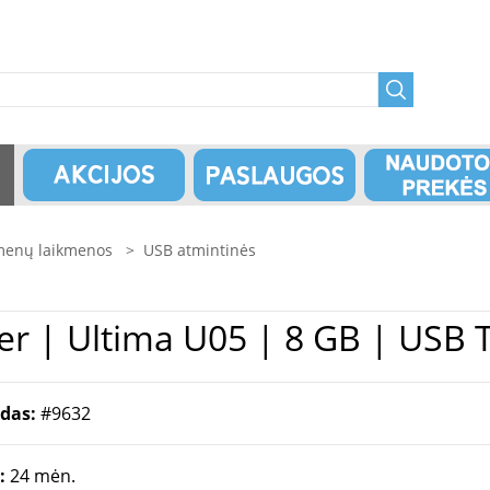
enų laikmenos
>
USB atmintinės
 Silicon Power | Ultima U05 | 8 GB | U
odas:
#9632
a:
24 mėn.