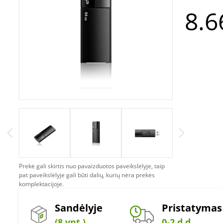
8.6
Prekė gali skirtis nuo pavaizduotos paveikslėlyje, taip
pat paveikslėlyje gali būti dalių, kurių nėra prekės
komplektacijoje.
Sandėlyje
Pristatymas
(8 vnt.)
0-2 d.d.