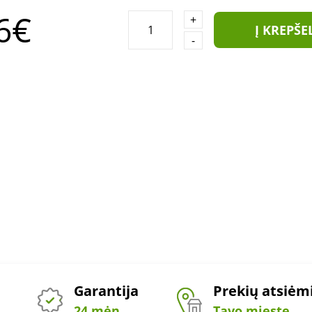
6€
+
Į KREPŠE
-
Garantija
Prekių atsiė
24 mėn.
Tavo mieste