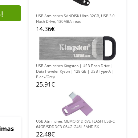
LĮ
USB Atmintinės SANDISK Ultra 32GB, USB 3.0
Flash Drive, 130MB/s read
14.36€
USB Atmintinės Kingston | USB Flash Drive |
DataTraveler Kyson | 128 GB | USB Type-A |
Black/Grey
25.91€
USB Atmintinės MEMORY DRIVE FLASH USB-C
64GB/SDDDC3-064G-G46L SANDISK
mimas
22.48€