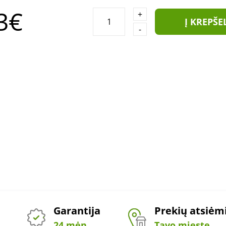
3€
+
Į KREPŠE
-
Garantija
Prekių atsiė
24 mėn.
Tavo mieste