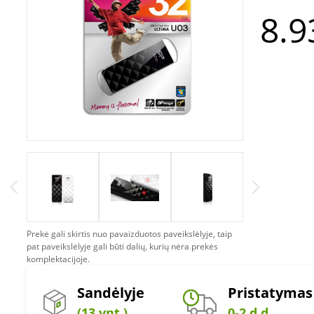
8.9
Prekė gali skirtis nuo pavaizduotos paveikslėlyje, taip
pat paveikslėlyje gali būti dalių, kurių nėra prekės
komplektacijoje.
Sandėlyje
Pristatymas
(13 vnt.)
0-2 d.d.