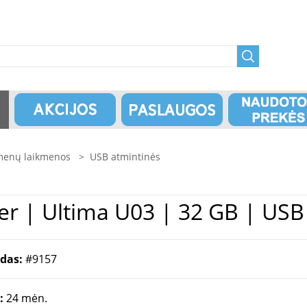
enų laikmenos
>
USB atmintinės
 Silicon Power | Ultima U03 | 32 GB |
odas:
#9157
a:
24 mėn.