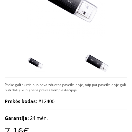
Prekė gali skirtis nuo pavaizduotos paveikslėlyje, taip pat paveikslėlyje gali
būti dalių, kurių nėra prekės komplektacijoje.
Prekės kodas:
#12400
Garantija:
24 mėn.
7.16€