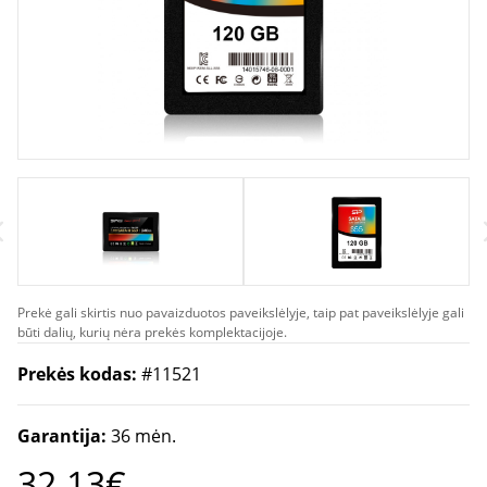
Prekė gali skirtis nuo pavaizduotos paveikslėlyje, taip pat paveikslėlyje gali
būti dalių, kurių nėra prekės komplektacijoje.
Prekės kodas:
#11521
Garantija:
36 mėn.
32.13€