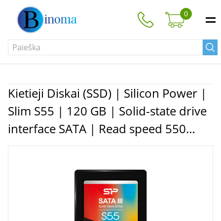
0
Kietieji Diskai (SSD) | Silicon Power |
Slim S55 | 120 GB | Solid-state drive
interface SATA | Read speed 550
MB/s | Write speed 420 MB/s