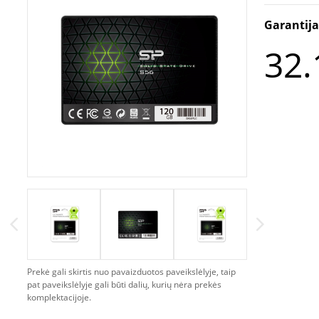
Garantij
32.
Prekė gali skirtis nuo pavaizduotos paveikslėlyje, taip
pat paveikslėlyje gali būti dalių, kurių nėra prekės
komplektacijoje.