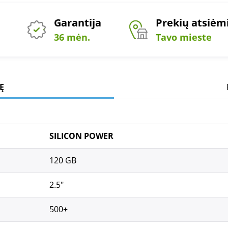
Garantija
Prekių atsiė
36 mėn.
Tavo mieste
Ę
SILICON POWER
120 GB
2.5"
500+