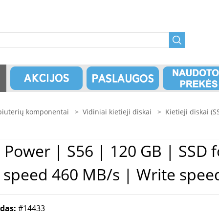
iuterių komponentai
>
Vidiniai kietieji diskai
>
Kietieji diskai (S
d speed 460 MB/s | Write spe
odas:
#14433