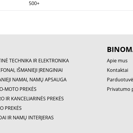
500+
BINOM
TINĖ TECHNIKA IR ELEKTRONIKA
Apie mus
FONAI, IŠMANIEJI ĮRENGINIAI
Kontaktai
ANIEJI NAMAI, NAMŲ APSAUGA
Parduotuv
O-MOTO PREKĖS
Privatumo p
RO IR KANCELIARINĖS PREKĖS
O PREKĖS
DAI IR NAMŲ INTERJERAS