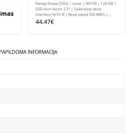
Kietieji Diskai (SSD) | Lexar | NS100 | 128 GB |
SSD form factor 2.5" | Solid-state drive
mimas
interface SATA III | Read speed 520 MB/s |
Write speed 510 MB/s
44.47€
PAPILDOMA INFORMACIJA