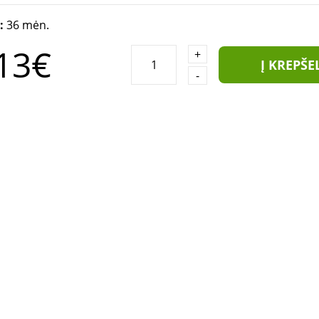
a:
36 mėn.
13€
+
Į KREPŠE
-