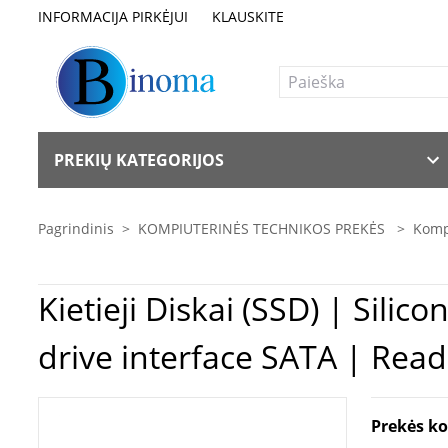
INFORMACIJA PIRKĖJUI
KLAUSKITE
PREKIŲ KATEGORIJOS
Pagrindinis
>
KOMPIUTERINĖS TECHNIKOS PREKĖS
>
Komp
Kietieji Diskai (SSD) | Silicon Power | S56 | 120 GB | SSD form factor 2.5" | Solid-state
drive interface SATA | Rea
Prekės k