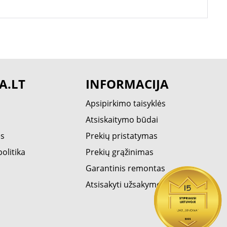
A.LT
INFORMACIJA
Apsipirkimo taisyklės
Atsiskaitymo būdai
ės
Prekių pristatymas
olitika
Prekių grąžinimas
Garantinis remontas
Atsisakyti užsakymo