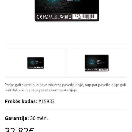
Prekė gali skirtis nuo pavaizduotos paveikslėlyje, taip pat paveikslėlyje gali
būti dalių, kurių nėra prekės komplektacijoje.
Prekės kodas:
#15833
Garantija:
36 mėn.
32.82€