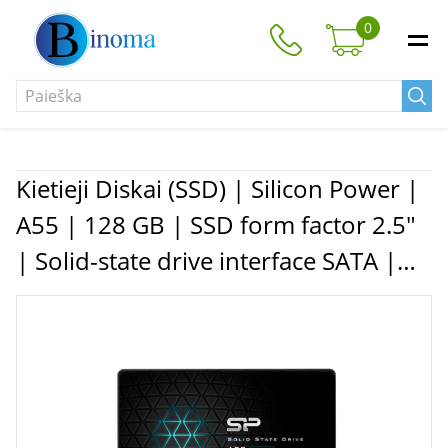
0
Kietieji Diskai (SSD) | Silicon Power |
A55 | 128 GB | SSD form factor 2.5"
| Solid-state drive interface SATA |
Read speed 550 MB/s | Write speed
420 MB/s