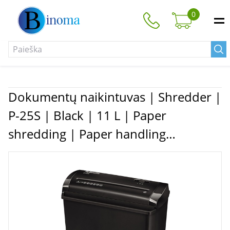
0
Dokumentų naikintuvas | Shredder |
P-25S | Black | 11 L | Paper
shredding | Paper handling
standard/output 7mm strips, security
level P-1 | Traditional | Warranty 24
month(s)