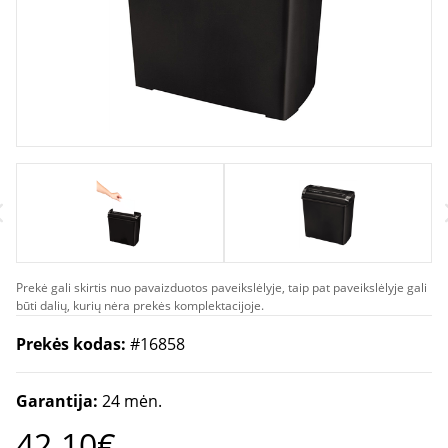
Prekė gali skirtis nuo pavaizduotos paveikslėlyje, taip pat paveikslėlyje gali
būti dalių, kurių nėra prekės komplektacijoje.
Prekės kodas:
#16858
Garantija:
24 mėn.
42.10€