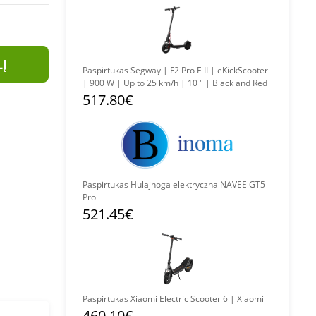
LĮ
Paspirtukas Segway | F2 Pro E II | eKickScooter
| 900 W | Up to 25 km/h | 10 " | Black and Red
517.80€
Paspirtukas Hulajnoga elektryczna NAVEE GT5
Pro
521.45€
Paspirtukas Xiaomi Electric Scooter 6 | Xiaomi
460.10€