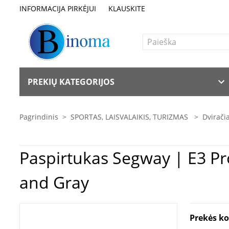
INFORMACIJA PIRKĖJUI
KLAUSKITE
PREKIŲ KATEGORIJOS
Pagrindinis
>
SPORTAS, LAISVALAIKIS, TURIZMAS
>
Dviračia
Paspirtukas Segway | E3 Pro E | eKickScooter | 800 W | Up to 25 km/h | 10 " | Silver
and Gray
Prekės k