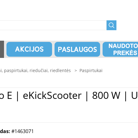
i, paspirtukai, riedučiai, riedlentės
>
Paspirtukai
odas:
#1463071