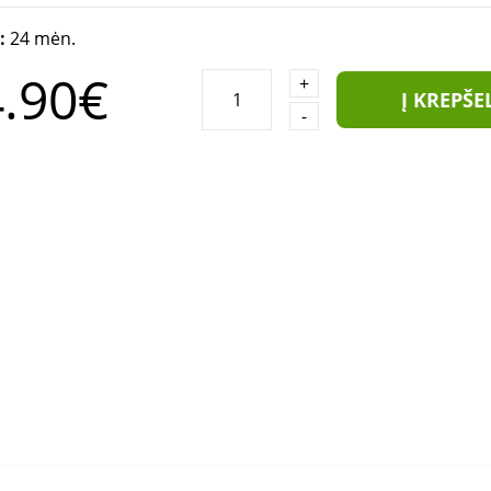
a:
24 mėn.
.90€
+
Į KREPŠE
-