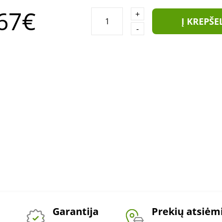
67€
+
Į KREPŠE
-
Garantija
Prekių atsiė