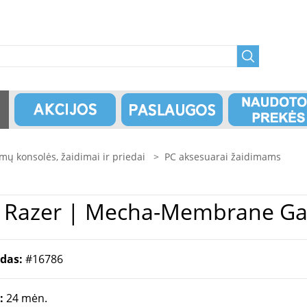
mų konsolės, žaidimai ir priedai
>
PC aksesuarai žaidimams
PC Aksesuarai Žaidimams | Razer | Mecha
odas:
#16786
a:
24 mėn.