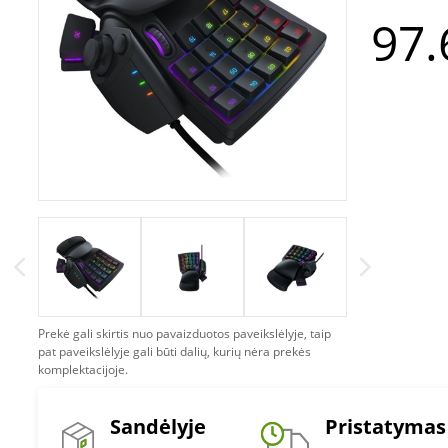
97.
Prekė gali skirtis nuo pavaizduotos paveikslėlyje, taip
pat paveikslėlyje gali būti dalių, kurių nėra prekės
komplektacijoje.
Sandėlyje
Pristatymas