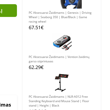
LĮ
PC Aksesuarai Žaidimams | Genesis | Driving
Wheel | Seaborg 350 | Blue/Black | Game
racing wheel
67.51€
PC Aksesuarai Žaidimams | Vention žaidimų
garso stiprintuvas
62.29€
PC Aksesuarai Žaidimams | NLR-A012 Free
Standing Keyboard and Mouse Stand | Floor
mimas
stand | Height | Black