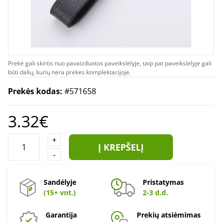
Prekė gali skirtis nuo pavaizduotos paveikslėlyje, taip pat paveikslėlyje gali
būti dalių, kurių nėra prekės komplektacijoje.
Prekės kodas:
#571658
3.32€
+
Į KREPŠELĮ
-
Sandėlyje
Pristatymas
(15+ vnt.)
2-3 d.d.
Garantija
Prekių atsiėmimas