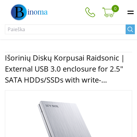
0
Išorinių Diskų Korpusai Raidsonic |
External USB 3.0 enclosure for 2.5"
SATA HDDs/SSDs with write-
protection-switch | sata | USB 3.0