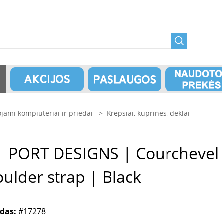
jami kompiuteriai ir priedai
>
Krepšiai, kuprinės, dėklai
 " |
ulder strap | Black
odas:
#17278