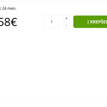
a:
24 mėn.
58€
+
Į KREPŠE
-