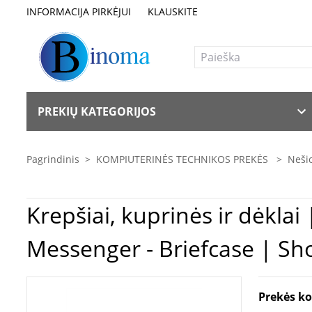
INFORMACIJA PIRKĖJUI
KLAUSKITE
PREKIŲ KATEGORIJOS
Pagrindinis
>
KOMPIUTERINĖS TECHNIKOS PREKĖS
>
Nešio
Krepšiai, kuprinės ir dėklai | PORT DESIGNS | Courchevel | Fits up to size 15.6
Messenger - Briefcase | Sho
Prekės k