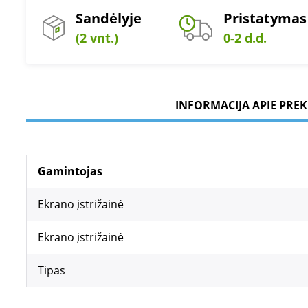
Sandėlyje
Pristatymas
(2 vnt.)
0-2 d.d.
INFORMACIJA APIE PREK
Gamintojas
Ekrano įstrižainė
Ekrano įstrižainė
Tipas