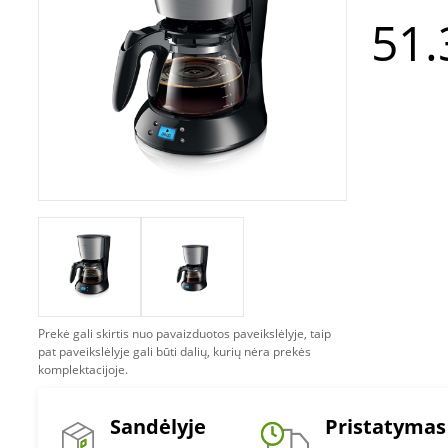
51.
Prekė gali skirtis nuo pavaizduotos paveikslėlyje, taip
pat paveikslėlyje gali būti dalių, kurių nėra prekės
komplektacijoje.
Sandėlyje
Pristatymas