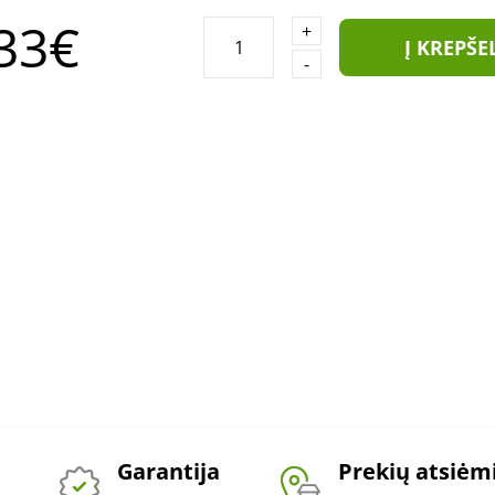
33€
+
Į KREPŠE
-
Garantija
Prekių atsiė