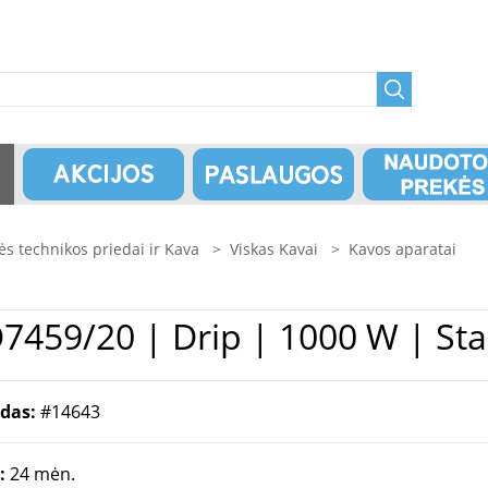
ės technikos priedai ir Kava
>
Viskas Kavai
>
Kavos aparatai
 Philips | HD7459/20 | Drip | 1000 W |
odas:
#14643
a:
24 mėn.