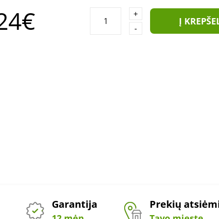
24€
+
Į KREPŠE
-
Garantija
Prekių atsiė
12 mėn.
Tavo mieste