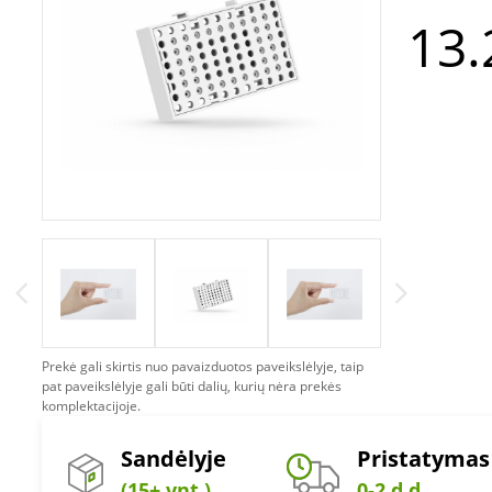
13.
Prekė gali skirtis nuo pavaizduotos paveikslėlyje, taip
pat paveikslėlyje gali būti dalių, kurių nėra prekės
komplektacijoje.
Sandėlyje
Pristatymas
(15+ vnt.)
0-2 d.d.