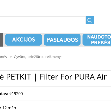
monės
>
Gyvūnų priežiūros reikmenys
Gyvūnų priežiūros priemonė PETKIT | Filter For PURA Air
odas:
#19200
a:
12 mėn.