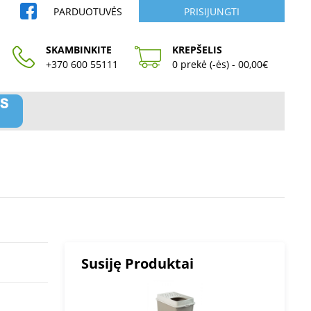
PARDUOTUVĖS
PRISIJUNGTI
SKAMBINKITE
KREPŠELIS
+370 600 55111
0 prekė (-ės) - 00,00€
Susiję Produktai