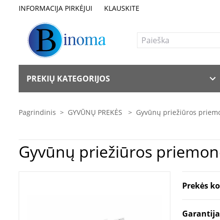
INFORMACIJA PIRKĖJUI
KLAUSKITE
PREKIŲ KATEGORIJOS
Pagrindinis
>
GYVŪNŲ PREKĖS
>
Gyvūnų priežiūros prie
Prekės k
Garantij