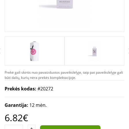
Prekė gali skirtis nuo pavaizduotos paveikslėlyje, taip pat paveikslėlyje gali
būti dalių, kurių nėra prekės komplektacijoje.
Prekės kodas:
#20272
Garantija:
12 mėn.
6.82€
+