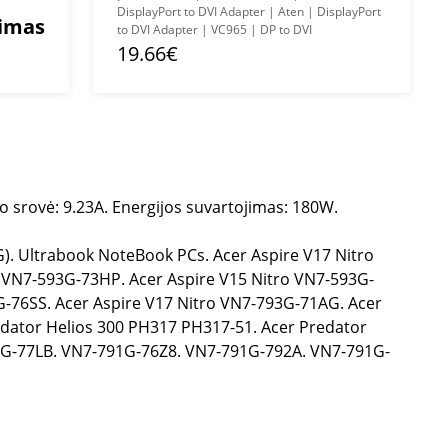
DisplayPort to DVI Adapter | Aten | DisplayPort
mimas
to DVI Adapter | VC965 | DP to DVI
19.66€
o srovė: 9.23A. Energijos suvartojimas: 180W.
1G). Ultrabook NoteBook PCs. Acer Aspire V17 Nitro
o VN7-593G-73HP. Acer Aspire V15 Nitro VN7-593G-
G-76SS. Acer Aspire V17 Nitro VN7-793G-71AG. Acer
edator Helios 300 PH317 PH317-51. Acer Predator
92G-77LB. VN7-791G-76Z8. VN7-791G-792A. VN7-791G-