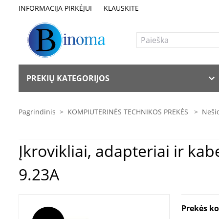
INFORMACIJA PIRKĖJUI
KLAUSKITE
PREKIŲ KATEGORIJOS
Pagrindinis
>
KOMPIUTERINĖS TECHNIKOS PREKĖS
>
Nešio
Įkrovikliai, adapteriai ir kabeliai | Nešiojamo kompiuterio įkroviklis A
9.23A
Prekės k