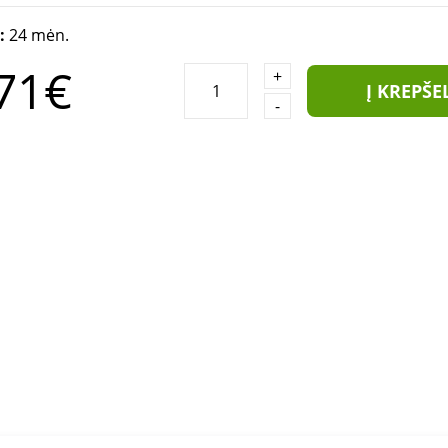
a:
24 mėn.
71€
+
Į KREPŠE
-