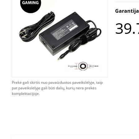
Garantij
39.
Prekė gali skirtis nuo pavaizduotos paveikslėlyje, taip
pat paveikslėlyje gali būti dalių, kurių nėra prekės
komplektacijoje.