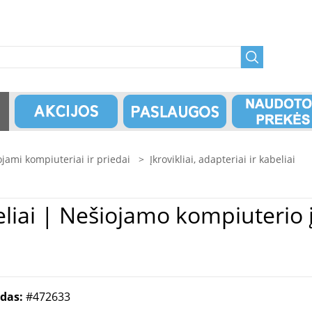
jami kompiuteriai ir priedai
>
Įkrovikliai, adapteriai ir kabeliai
CER 180W: 19.5V,
odas:
#472633