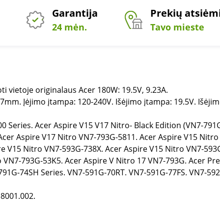
Garantija
Prekių atsiė
24 mėn.
Tavo mieste
i vietoje originalaus Acer 180W: 19.5V, 9.23A.
.7mm. Įėjimo įtampa: 120-240V. Išėjimo įtampa: 19.5V. Išėjim
0 Series. Acer Aspire V15 V17 Nitro- Black Edition (VN7-79
Acer Aspire V17 Nitro VN7-793G-5811. Acer Aspire V15 Nitr
re V15 Nitro VN7-593G-738X. Acer Aspire V15 Nitro VN7-593
o VN7-793G-53K5. Acer Aspire V Nitro 17 VN7-793G. Acer Pr
7-791G-74SH Series. VN7-591G-70RT. VN7-591G-77FS. VN7-5
8001.002.