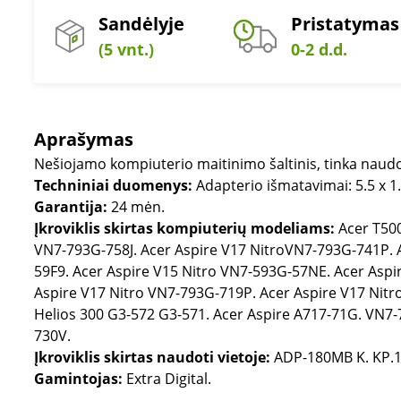
Sandėlyje
Pristatymas
(5 vnt.)
0-2 d.d.
Aprašymas
Nešiojamo kompiuterio maitinimo šaltinis, tinka naudot
Techniniai duomenys:
Adapterio išmatavimai: 5.5 x 1
Garantija:
24 mėn.
Įkroviklis skirtas kompiuterių modeliams:
Acer T500
VN7-793G-758J. Acer Aspire V17 NitroVN7-793G-741P. 
59F9. Acer Aspire V15 Nitro VN7-593G-57NE. Acer Aspi
Aspire V17 Nitro VN7-793G-719P. Acer Aspire V17 Nitr
Helios 300 G3-572 G3-571. Acer Aspire A717-71G. VN
730V.
Įkroviklis skirtas naudoti vietoje:
ADP-180MB K. KP.1
Gamintojas:
Extra Digital.