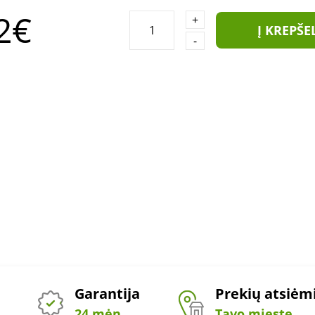
2€
+
Į KREPŠE
-
Garantija
Prekių atsiė
24 mėn.
Tavo mieste