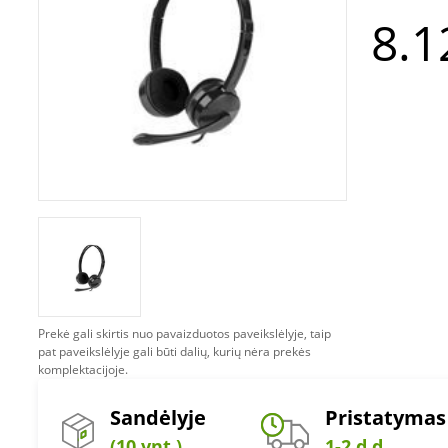
8.1
Prekė gali skirtis nuo pavaizduotos paveikslėlyje, taip
pat paveikslėlyje gali būti dalių, kurių nėra prekės
komplektacijoje.
Sandėlyje
Pristatymas
(10 vnt.)
1-2 d.d.