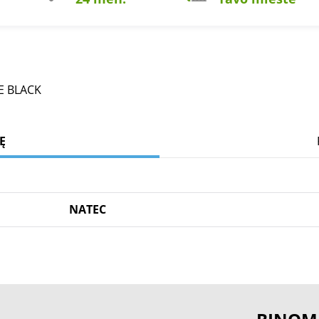
E BLACK
Ę
NATEC