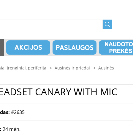
niai įrenginiai, periferija
>
Ausinės ir priedai
>
Ausinės
295 HEADSET CANARY WITH MIC
odas:
#2635
a:
24 mėn.