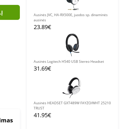
LĮ
Ausinės JVC, HA-RX500E, juodos sp. dinaminės
ausinės
23.89€
Ausinės Logitech H540 USB Stereo Headset
31.69€
Ausinės HEADSET GXT489W FAYZO/WHT 25210
TRUST
41.95€
mimas