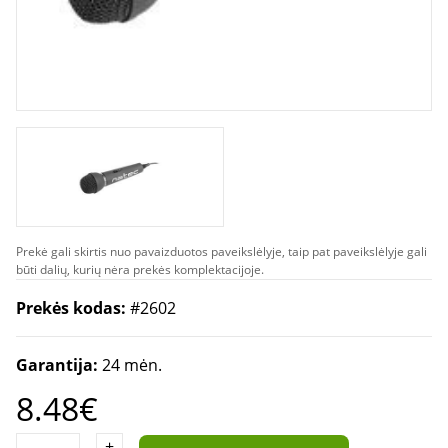
Prekė gali skirtis nuo pavaizduotos paveikslėlyje, taip pat paveikslėlyje gali
būti dalių, kurių nėra prekės komplektacijoje.
Prekės kodas:
#2602
Garantija:
24 mėn.
8.48€
+