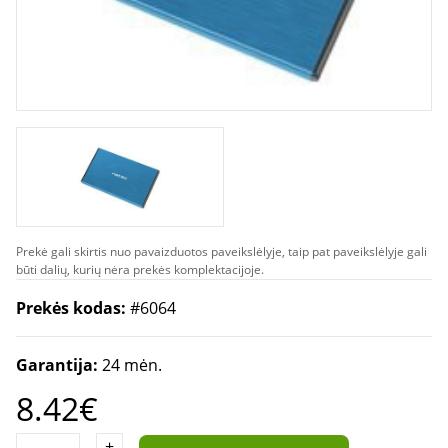
Prekė gali skirtis nuo pavaizduotos paveikslėlyje, taip pat paveikslėlyje gali
būti dalių, kurių nėra prekės komplektacijoje.
Prekės kodas:
#6064
Garantija:
24 mėn.
8.42€
+