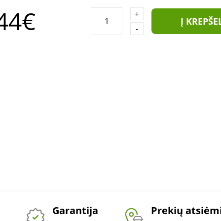
44€
+
Į KREPŠE
-
Garantija
Prekių atsiė