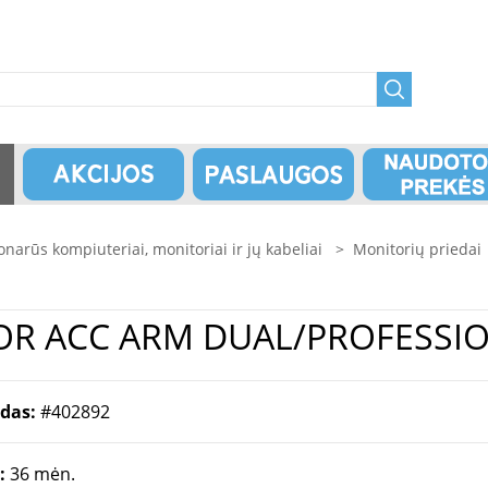
onarūs kompiuteriai, monitoriai ir jų kabeliai
>
Monitorių priedai
ų Priedai | MONITOR ACC ARM DUAL/P
odas:
#402892
a:
36 mėn.