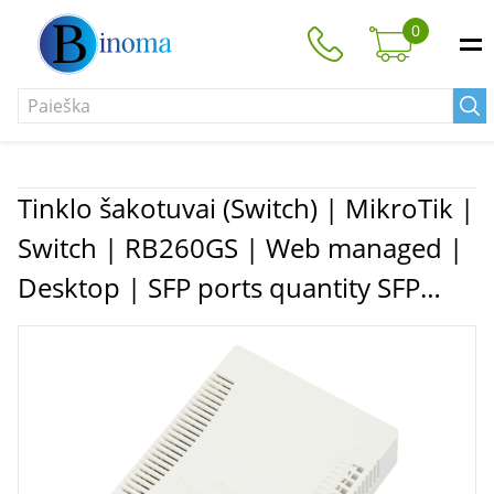
0
Tinklo šakotuvai (Switch) | MikroTik |
Switch | RB260GS | Web managed |
Desktop | SFP ports quantity SFP
ports quantity 1 | Power over
Ethernet (PoE) ports quantity 1 | 12
month(s)