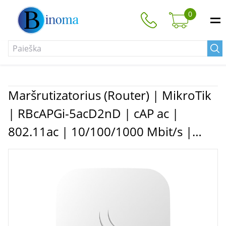
0
Maršrutizatorius (Router) | MikroTik
| RBcAPGi-5acD2nD | cAP ac |
802.11ac | 10/100/1000 Mbit/s |
Ethernet LAN (RJ-45) ports 2 | MU-
MiMO Yes | Antenna type Internal |
12 month(s)