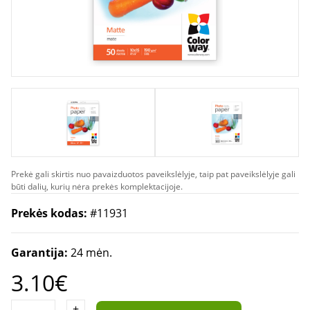
Prekė gali skirtis nuo pavaizduotos paveikslėlyje, taip pat paveikslėlyje gali
būti dalių, kurių nėra prekės komplektacijoje.
Prekės kodas:
#11931
Garantija:
24 mėn.
3.10€
+