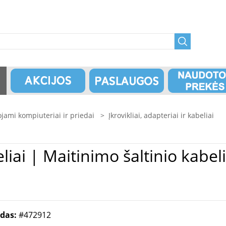
jami kompiuteriai ir priedai
>
Įkrovikliai, adapteriai ir kabeliai
jungtimi APPLE,
odas:
#472912