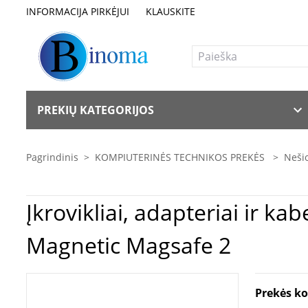
INFORMACIJA PIRKĖJUI
KLAUSKITE
PREKIŲ KATEGORIJOS
Pagrindinis
>
KOMPIUTERINĖS TECHNIKOS PREKĖS
>
Nešio
Įkrovikliai, adapteriai ir kabeliai | Maitinimo šaltinio kabelis su 
Magnetic Magsafe 2
Prekės k