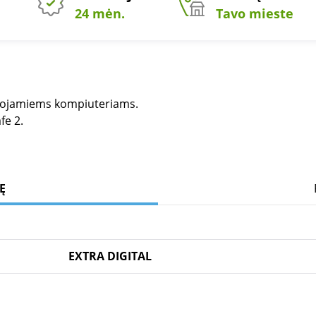
24 mėn.
Tavo mieste
ešiojamiems kompiuteriams.
fe 2.
Ę
EXTRA DIGITAL