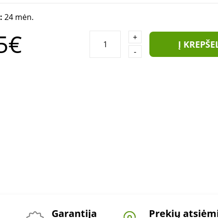
a:
24 mėn.
5€
+
Į KREPŠE
-
Garantija
Prekių atsiė